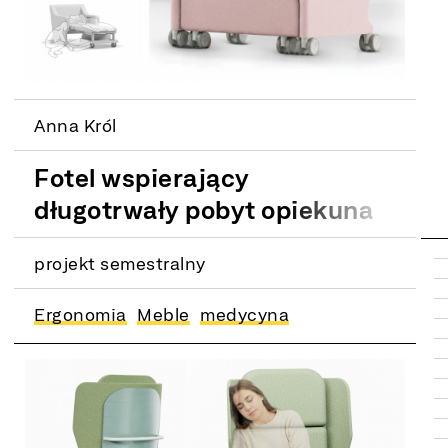
Anna Król
Fotel wspierający
długotrwały pobyt opiekuna
w szpitalu. Współpraca z
projekt semestralny
firmą Formed Żywiec
Ergonomia
Meble
medycyna