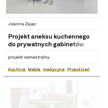
Joanna Zając
Projekt aneksu kuchennego
do prywatnych gabinetów
lekarskich i
projekt semestralny
reprezentacyjnych
przestrzeni biurowych
Kuchnia
Meble
medycyna
Przestrzeń