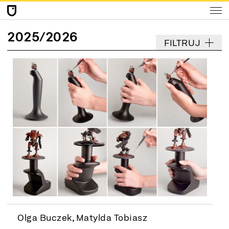
2
0
2
5
/
2
0
2
6
FILTRUJ
Olga Buczek, Matylda Tobiasz