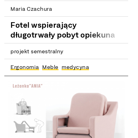
Maria Czachura
Fotel wspierający
długotrwały pobyt opiekuna
w szpitalu. Współpraca z
projekt semestralny
firmą Formed Żywiec
Ergonomia
Meble
medycyna