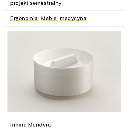
projekt semestralny
firmą Formed Żywiec
Ergonomia
Meble
medycyna
Irmina Mendera