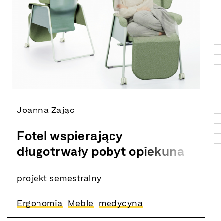
Joanna Zając
Fotel wspierający
długotrwały pobyt opiekuna
w szpitalu. Współpraca z
projekt semestralny
firmą Formed Żywiec
Ergonomia
Meble
medycyna