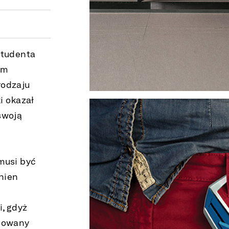
studenta
ym
rodzaju
i okazał
swoją
musi być
inien
, gdyż
udowany