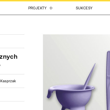
PROJEKTY
SUKCESY
cznych
w
a Kasprzak