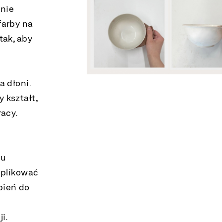
lnie
farby na
tak, aby
a dłoni.
 kształt,
acy.
mu
aplikować
bień do
i.