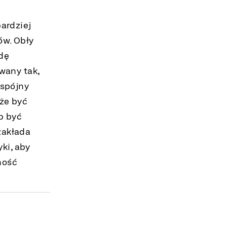
ardziej
ów. Obły
dę
wany tak,
 spójny
oże być
b być
 zakłada
yki, aby
ność