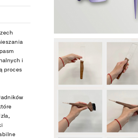
rzech
mieszania
 pasm
nalnych i
ią proces
kładników
które
zla,
ki
abilne